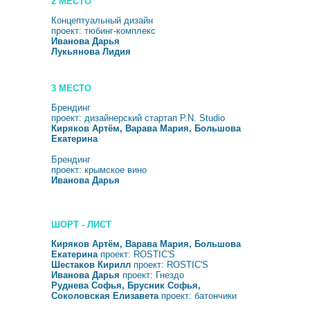
2 МЕСТО
Концептуальный дизайн
проект: тюбинг-комплекс
Иванова Дарья
Лукьянова Лидия
3 МЕСТО
Брендинг
проект: дизайнерский стартап P.N. Studio
Киряков Артём, Варава Мария, Большова
Екатерина
Брендинг
проект: крымское вино
Иванова Дарья
ШОРТ - ЛИСТ
Киряков Артём, Варава Мария, Большова
Екатерина
проект: ROSTIC'S
Шестаков Кирилл
проект: ROSTIC'S
Иванова Дарья
проект: Гнездо
Руднева Софья, Брусник Софья,
Соколовская Елизавета
проект: батончики